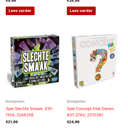
€
9,99
€
34,99
Lees verder
Lees verder
Bordspellen
Bordspellen
Spel Slechte Smaak. 610-
Spel Concept Kids Dieren.
1104; 2246358
601-2743; 2310381
€
21,99
€
24,99