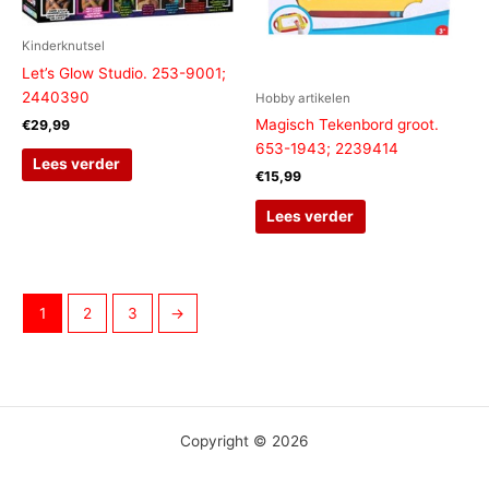
Kinderknutsel
Let’s Glow Studio. 253-9001;
2440390
Hobby artikelen
Magisch Tekenbord groot.
€
29,99
653-1943; 2239414
Lees verder
€
15,99
Lees verder
1
2
3
→
Copyright © 2026