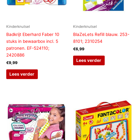
Kinderknutsel
Kinderknutsel
Badkrijt Eberhard Faber 10
BlaZeLets Refill blauw. 253-
stuks in bewaarbox incl. 5
8101; 2310254
patronen. EF-524110;
€
6,99
2420886
Lees verder
€
9,99
Lees verder