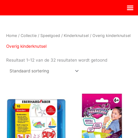
Ga
naar
de
inhoud
Home
/
Collectie
/
Speelgoed
/
Kinderknutsel
/ Overig kinderknutsel
Overig kinderknutsel
Resultaat 1–12 van de 32 resultaten wordt getoond