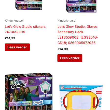
Kinderknutsel
Kinderknutsel
Let’s Glow Studio stickers.
Let’s Glow Studio: Gloves
7470698919
Accessory Pack.
LETS559003; (LG3361G-
€
14,99
CDU); 0860005672035
Lees verder
€
14,99
Lees verder