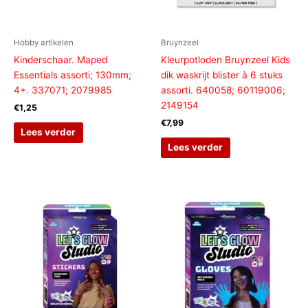
Hobby artikelen
Bruynzeel
Kinderschaar. Maped
Kleurpotloden Bruynzeel Kids
Essentials assorti; 130mm;
dik waskrijt blister à 6 stuks
4+. 337071; 2079985
assorti. 640058; 60119006;
2149154
€
1,25
€
7,99
Lees verder
Lees verder