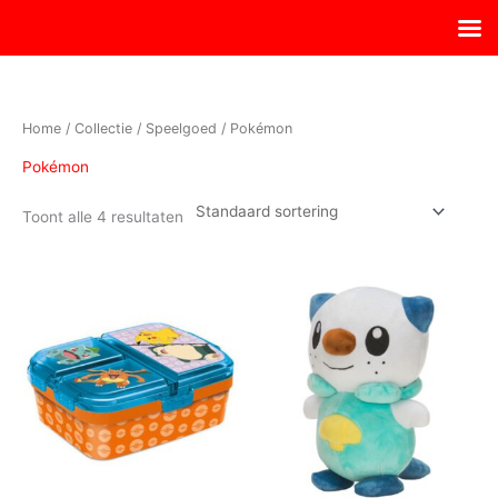
Ga
naar
de
inhoud
Home
/
Collectie
/
Speelgoed
/ Pokémon
Pokémon
Toont alle 4 resultaten