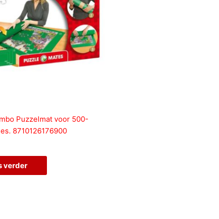
mbo Puzzelmat voor 500-
jes. 8710126176900
s verder