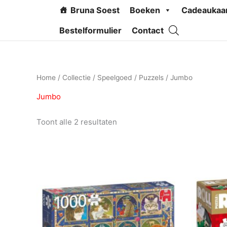
Ga
Bruna Soest
Boeken
Cadeaukaa
naar
de
Bestelformulier
Contact
inhoud
Home
/
Collectie
/
Speelgoed
/
Puzzels
/ Jumbo
Jumbo
Toont alle 2 resultaten