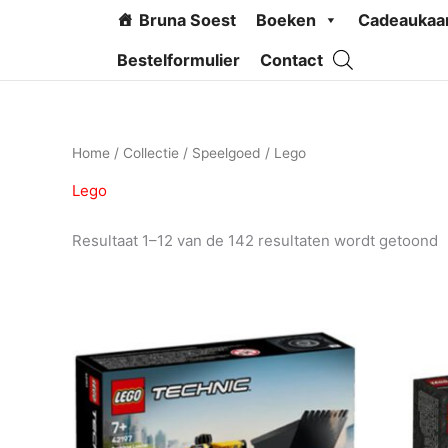
Ga
Bruna Soest
Boeken
Cadeaukaa
naar
de
Bestelformulier
Contact
inhoud
Home
/
Collectie
/
Speelgoed
/ Lego
Lego
Resultaat 1–12 van de 142 resultaten wordt getoond