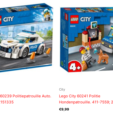
City
60239 Politiepatrouille Auto.
Lego City 60241 Politie
2151335
Hondenpatrouille. 411-7559;
€
9,99