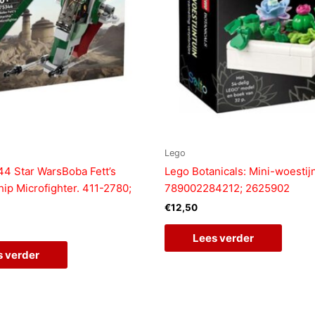
Lego
4 Star WarsBoba Fett’s
Lego Botanicals: Mini-woestijn
hip Microfighter. 411-2780;
789002284212; 2625902
€
12,50
Lees verder
s verder