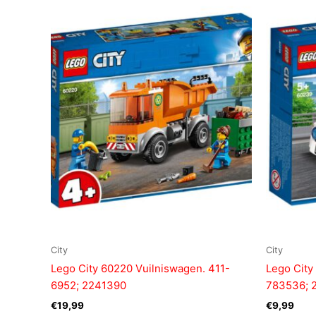
City
City
Lego City 60220 Vuilniswagen. 411-
Lego City 
6952; 2241390
783536; 
€
19,99
€
9,99