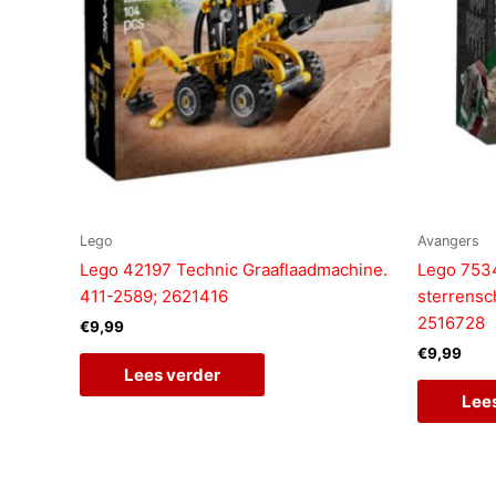
Lego
Avangers
Lego 42197 Technic Graaflaadmachine.
Lego 7534
411-2589; 2621416
sterrensc
2516728
€
9,99
€
9,99
Lees verder
Lee