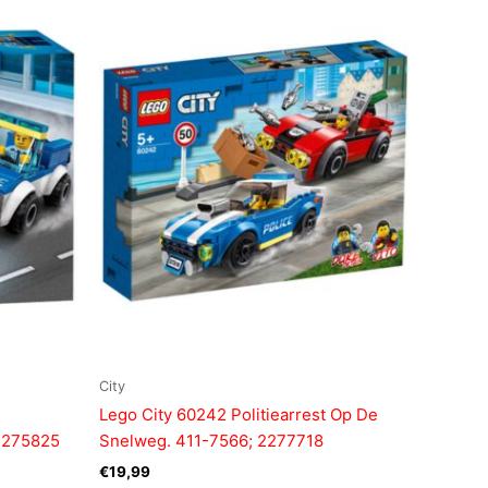
City
Lego City 60242 Politiearrest Op De
 2275825
Snelweg. 411-7566; 2277718
€
19,99