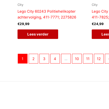
City
City
Lego City 60243 Politiehelikopter
Lego City
achtervolging, 411-7771; 2275826
411-7825
€
29,99
€
24,99
Lees verder
Lee
1
2
3
4
…
10
11
12