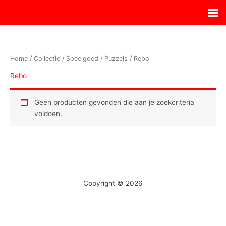
Ga
naar
de
inhoud
Home
/
Collectie
/
Speelgoed
/
Puzzels
/ Rebo
Rebo
Geen producten gevonden die aan je zoekcriteria
voldoen.
Copyright © 2026