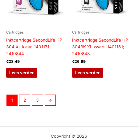
Cartridges
Cartridges
Inktcartridge SecondLife HP
Inktcartridge SecondLife HP
304 XL kleur. 1401171;
304BK XL zwart. 1401161;
2410844
2410843
€
28,49
€
26,99
Lees verder
Lees verder
1
2
3
→
Copyright © 2026