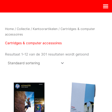
Ga
naar
de
inhoud
Home
/
Collectie
/
Kantoorartikelen
/ Cartridges & computer
accessoires
Cartridges & computer accessoires
Resultaat 1–12 van de 301 resultaten wordt getoond