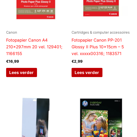
Canon
Cartridges & computer accessoires
Fotopapier Canon A4
Fotopapier Canon PP-201
210x297mm 20 vel. 129401;
Glossy II Plus 10x15cm – 5
1166155
vel. xxxxx00316; 1183571
€
16,99
€
2,99
Lees verder
Lees verder