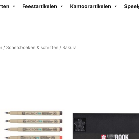
rten
Feestartikelen
Kantoorartikelen
Speel
n
/
Schetsboeken & schriften
/ Sakura