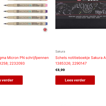
Sakura
gma Micron PN schrijfpennen
Schets notitieboekje Sakura A
63258; 2232093
1385326; 2290147
€
8,99
s verder
Lees verder