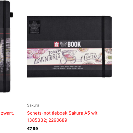
Sakura
 zwart.
Schets-notitieboek Sakura A5 wit.
1385332; 2290689
€
7,99