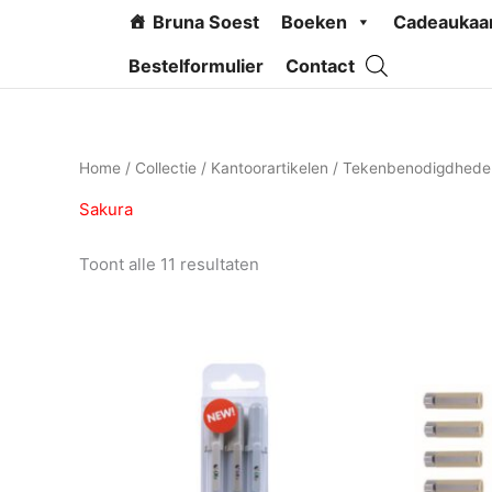
Ga
Bruna Soest
Boeken
Cadeaukaa
naar
de
Bestelformulier
Contact
inhoud
Home
/
Collectie
/
Kantoorartikelen
/
Tekenbenodigdhede
Sakura
Toont alle 11 resultaten