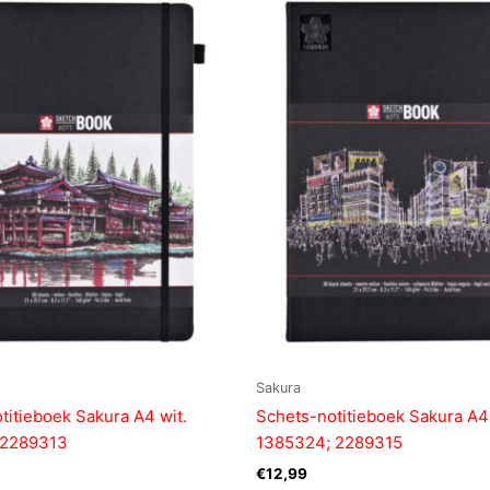
Sakura
titieboek Sakura A4 wit.
Schets-notitieboek Sakura A4
 2289313
1385324; 2289315
€
12,99