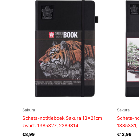
Sakura
Sakura
Schets-notitieboek Sakura 13x21cm
Schets-no
zwart. 1385327; 2289314
1385331;
€
8,99
€
12,99