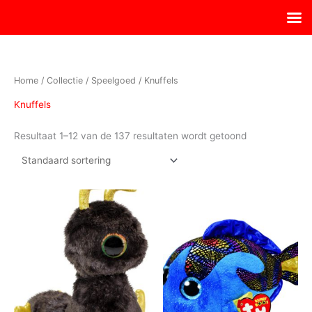
Ga
naar
de
inhoud
Home
/
Collectie
/
Speelgoed
/ Knuffels
Knuffels
Resultaat 1–12 van de 137 resultaten wordt getoond