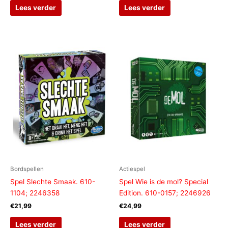
Lees verder
Lees verder
Bordspellen
Actiespel
Spel Slechte Smaak. 610-
Spel Wie is de mol? Special
1104; 2246358
Edition. 610-0157; 2246926
€
21,99
€
24,99
Lees verder
Lees verder