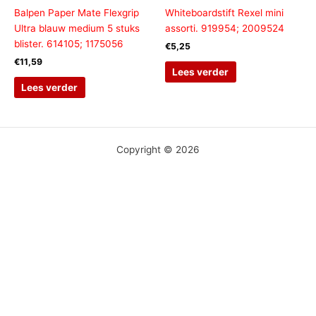
Balpen Paper Mate Flexgrip
Whiteboardstift Rexel mini
Ultra blauw medium 5 stuks
assorti. 919954; 2009524
blister. 614105; 1175056
€
5,25
€
11,59
Lees verder
Lees verder
Copyright © 2026