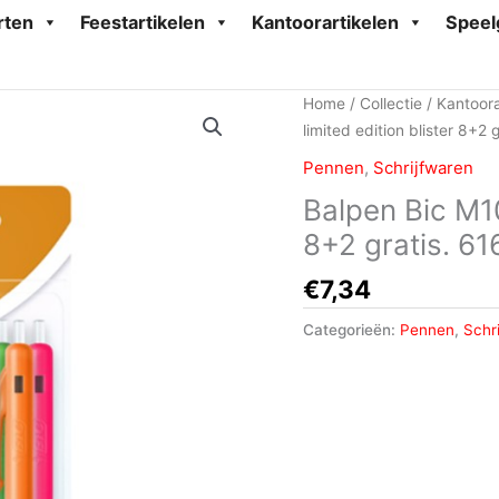
rten
Feestartikelen
Kantoorartikelen
Speel
Home
/
Collectie
/
Kantoora
limited edition blister 8+2
Pennen
,
Schrijfwaren
Balpen Bic M10
8+2 gratis. 6
€
7,34
Categorieën:
Pennen
,
Schr