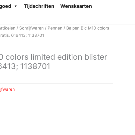
goed
Tijdschriften
Wenskaarten
rtikelen
/
Schrijfwaren
/
Pennen
/ Balpen Bic M10 colors
 gratis. 616413; 1138701
 colors limited edition blister
16413; 1138701
ijfwaren