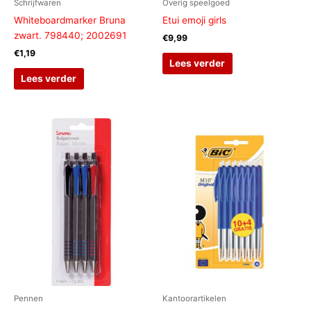
Schrijfwaren
Overig speelgoed
Whiteboardmarker Bruna
Etui emoji girls
zwart. 798440; 2002691
€
9,99
€
1,19
Lees verder
Lees verder
Pennen
Kantoorartikelen