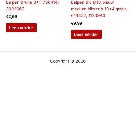
Balpen Bruna 3+1. 798414;
Balpen Bic M10 blauw
2002663
medium blister à 10+4 gratis.
616352; 1123943
€
2,69
€
9,99
Lees verder
Lees verder
Copyright © 2026