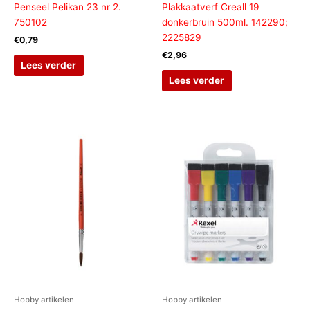
Penseel Pelikan 23 nr 2.
Plakkaatverf Creall 19
750102
donkerbruin 500ml. 142290;
2225829
€
0,79
€
2,96
Lees verder
Lees verder
Hobby artikelen
Hobby artikelen