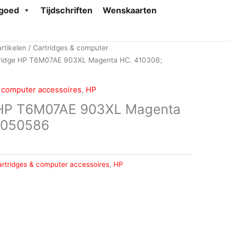
goed
Tijdschriften
Wenskaarten
rtikelen
/
Cartridges & computer
tridge HP T6M07AE 903XL Magenta HC. 410306;
 computer accessoires
,
HP
e HP T6M07AE 903XL Magenta
2050586
rtridges & computer accessoires
,
HP