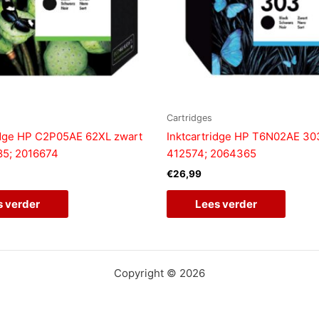
Cartridges
idge HP C2P05AE 62XL zwart
Inktcartridge HP T6N02AE 30
85; 2016674
412574; 2064365
€
26,99
s verder
Lees verder
Copyright © 2026