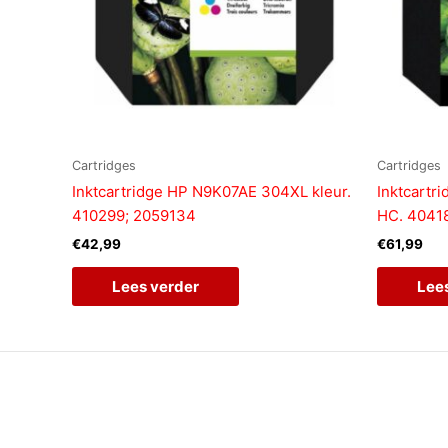
Cartridges
Cartridges
Inktcartridge HP N9K07AE 304XL kleur.
Inktcartr
410299; 2059134
HC. 4041
€
42,99
€
61,99
Lees verder
Lee