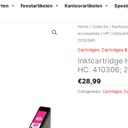
rten
Feestartikelen
Kantoorartikelen
Speel
Home
/
Collectie
/
Kantoora
accessoires
/
HP
/ Inktcar
2050586
Cartridges
,
Cartridges &
Inktcartridg
HC. 410306; 
€
28,99
Categorieën:
Cartridges
,
Ca