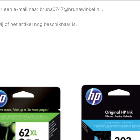
uur een e-mail naar bruna0747@brunawinkel.nl .
j of het artikel nog beschikbaar is.