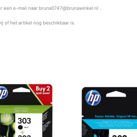
uur een e-mail naar bruna0747@brunawinkel.nl .
j of het artikel nog beschikbaar is.