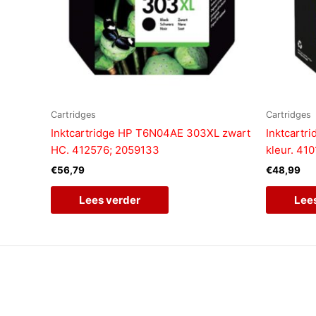
Cartridges
Cartridges
Inktcartridge HP T6N04AE 303XL zwart
Inktcartr
HC. 412576; 2059133
kleur. 41
€
56,79
€
48,99
Lees verder
Lee