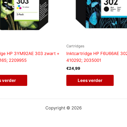
Cartridges
idge HP 3YM92AE 303 zwart +
Inktcartridge HP F6U66AE 302
0165; 2209955
410292; 2035001
€
24,99
s verder
Lees verder
Copyright © 2026