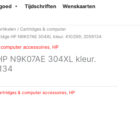
goed
Tijdschriften
Wenskaarten
rtikelen
/
Cartridges & computer
tridge HP N9K07AE 304XL kleur. 410299; 2059134
 computer accessoires
,
HP
 HP N9K07AE 304XL kleur.
134
rtridges & computer accessoires
,
HP