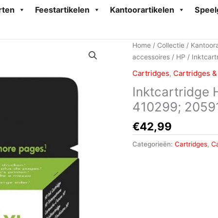
rten
Feestartikelen
Kantoorartikelen
Speel
Home
/
Collectie
/
Kantoora
accessoires
/
HP
/ Inktcar
Cartridges
,
Cartridges &
Inktcartridge
410299; 2059
€
42,99
Categorieën:
Cartridges
,
Ca