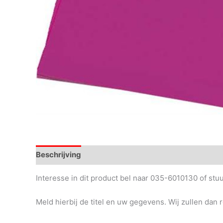
Beschrijving
Interesse in dit product bel naar 035-6010130 of st
Meld hierbij de titel en uw gegevens. Wij zullen dan 