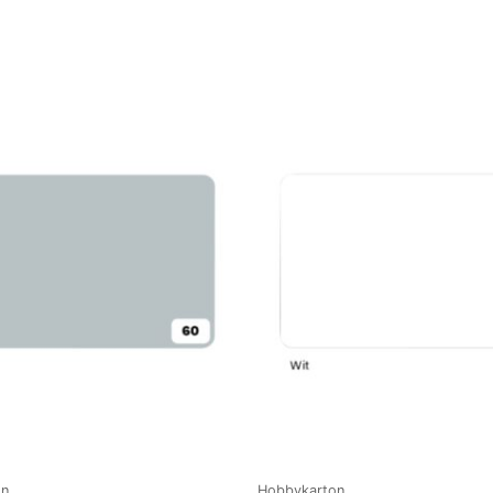
on
Hobbykarton