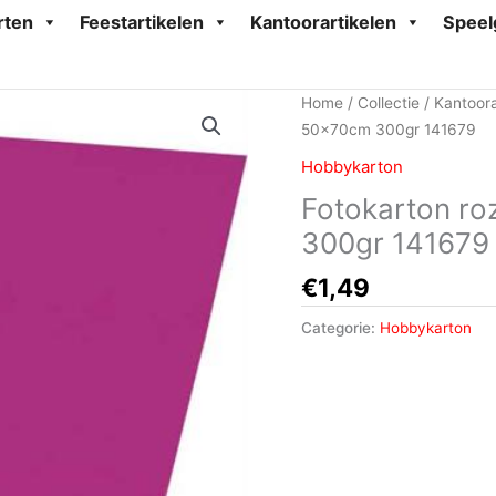
rten
Feestartikelen
Kantoorartikelen
Speel
Home
/
Collectie
/
Kantoora
50x70cm 300gr 141679
Hobbykarton
Fotokarton ro
300gr 141679
€
1,49
Categorie:
Hobbykarton