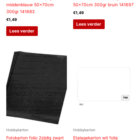
middenblauw 50x70cm
50x70cm 300gr bruin 141697
300gr 141683
€
1,49
€
1,49
Lees verder
Lees verder
Hobbykarton
Hobbykarton
Fotokarton folio 2zijdig zwart
Etalagekarton wit folia