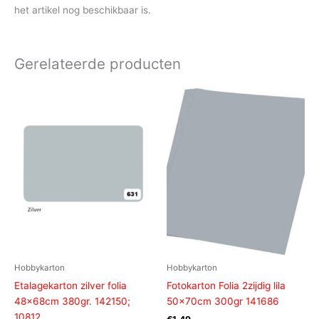
het artikel nog beschikbaar is.
Gerelateerde producten
Hobbykarton
Hobbykarton
Etalagekarton zilver folia
Fotokarton Folia 2zijdig lila
48x68cm 380gr. 142150;
50x70cm 300gr 141686
10812