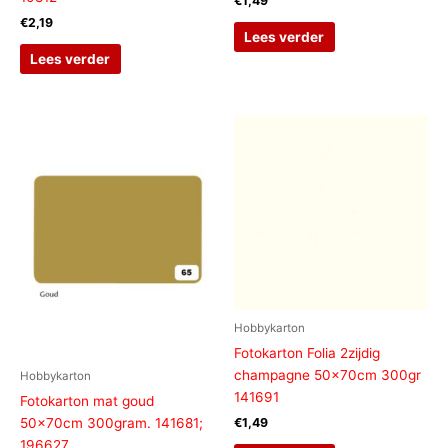
€
1,49
€
2,19
Lees verder
Lees verder
Hobbykarton
Fotokarton Folia 2zijdig
champagne 50x70cm 300gr
Hobbykarton
141691
Fotokarton mat goud
50x70cm 300gram. 141681;
€
1,49
196627