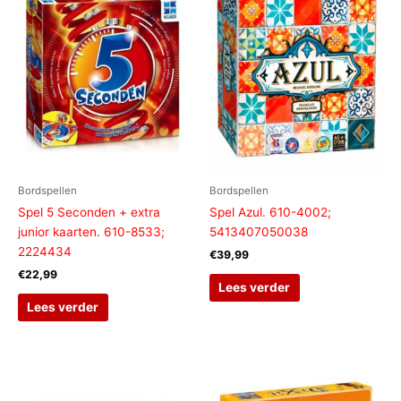
Bordspellen
Bordspellen
Spel 5 Seconden + extra
Spel Azul. 610-4002;
junior kaarten. 610-8533;
5413407050038
2224434
€
39,99
€
22,99
Lees verder
Lees verder