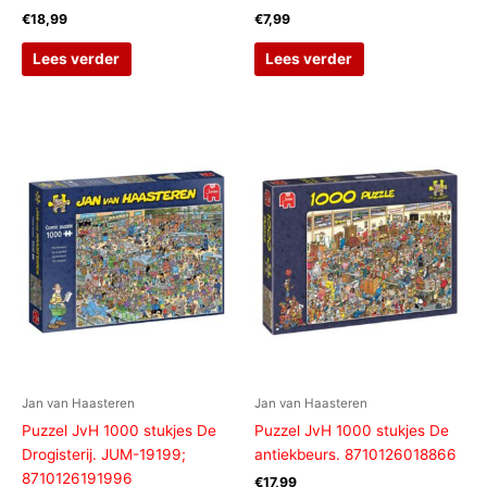
€
18,99
€
7,99
Lees verder
Lees verder
Jan van Haasteren
Jan van Haasteren
Puzzel JvH 1000 stukjes De
Puzzel JvH 1000 stukjes De
Drogisterij. JUM-19199;
antiekbeurs. 8710126018866
8710126191996
€
17,99