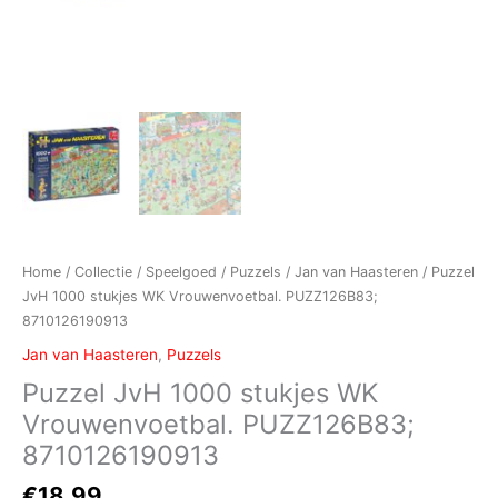
Home
/
Collectie
/
Speelgoed
/
Puzzels
/
Jan van Haasteren
/ Puzzel
JvH 1000 stukjes WK Vrouwenvoetbal. PUZZ126B83;
8710126190913
Jan van Haasteren
,
Puzzels
Puzzel JvH 1000 stukjes WK
Vrouwenvoetbal. PUZZ126B83;
8710126190913
€
18,99