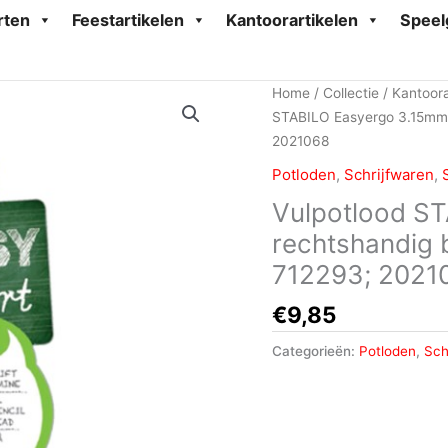
rten
Feestartikelen
Kantoorartikelen
Speel
Home
/
Collectie
/
Kantoora
STABILO Easyergo 3.15mm 
2021068
Potloden
,
Schrijfwaren
,
Vulpotlood S
rechtshandig 
712293; 2021
€
9,85
Categorieën:
Potloden
,
Sch