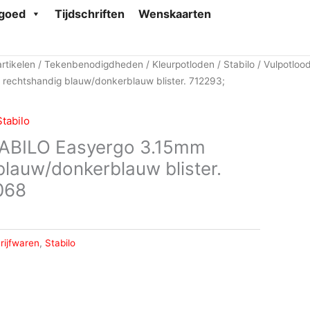
goed
Tijdschriften
Wenskaarten
rtikelen
/
Tekenbenodigdheden
/
Kleurpotloden
/
Stabilo
/ Vulpotloo
rechtshandig blauw/donkerblauw blister. 712293;
Stabilo
TABILO Easyergo 3.15mm
blauw/donkerblauw blister.
068
rijfwaren
,
Stabilo