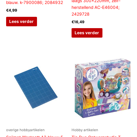
laags 300x220mm, zelf-
blauw. k-7900086; 2084932
herstellend AC-E46004;
€
4,99
2429728
Lees verder
€
16,49
Lees verder
overige hobbyartikelen
Hobby artikelen