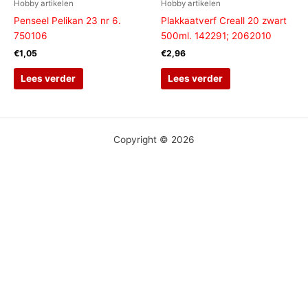
Hobby artikelen
Hobby artikelen
Penseel Pelikan 23 nr 6.
Plakkaatverf Creall 20 zwart
750106
500ml. 142291; 2062010
€
1,05
€
2,96
Lees verder
Lees verder
Copyright © 2026