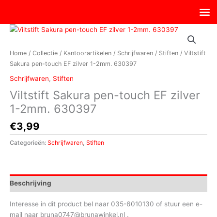
Ga
naar
de
inhoud
Home
/
Collectie
/
Kantoorartikelen
/
Schrijfwaren
/
Stiften
/ Viltstift
Sakura pen-touch EF zilver 1-2mm. 630397
Schrijfwaren
,
Stiften
Viltstift Sakura pen-touch EF zilver
1-2mm. 630397
€
3,99
Categorieën:
Schrijfwaren
,
Stiften
Beschrijving
Interesse in dit product bel naar 035-6010130 of stuur een e-
mail naar bruna0747@brunawinkel.nl .