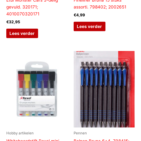
gevuld. 320171;
assorti. 798402; 2002651
4010070320171
€
4,99
€
32,95
Lees verder
Lees verder
Hobby artikelen
Pennen
Whiteboardstift Rexel mini
Balpen Bruna 6+4. 798415;