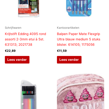
Schrijfwaren
Kantoorartikelen
Krijtstift Edding 4095 rond
Balpen Paper Mate Flexgrip
assorti 2-3mm etui à 5st.
Ultra blauw medium 5 stuks
631313; 2021738
blister. 614105; 1175056
€
22,89
€
11,59
Lees verder
Lees verder