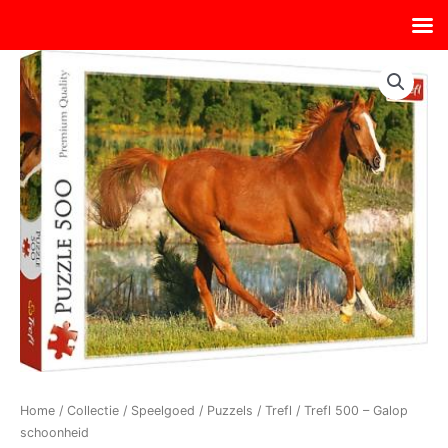
Ga
naar
de
inhoud
Home
/
Collectie
/
Speelgoed
/
Puzzels
/
Trefl
/ Trefl 500 – Galop
schoonheid