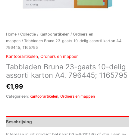
Home
/
Collectie
/
Kantoorartikelen
/
Ordners en
mappen
/ Tabbladen Bruna 23-gaats 10-delig assorti karton A4.
796445; 1165795
Kantoorartikelen
,
Ordners en mappen
Tabbladen Bruna 23-gaats 10-delig
assorti karton A4. 796445; 1165795
€
1,99
Categorieën:
Kantoorartikelen
,
Ordners en mappen
Beschrijving
Interesse in dit product bel naar 035-6010130 of stuur een e-