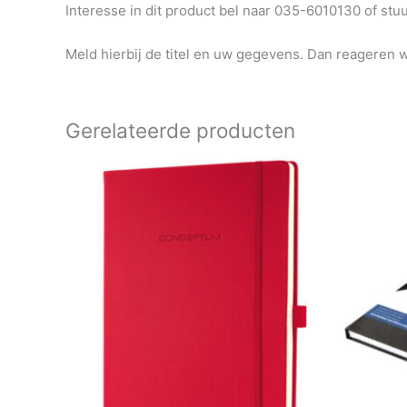
Interesse in dit product bel naar 035-6010130 of st
Meld hierbij de titel en uw gegevens. Dan reageren wi
Gerelateerde producten