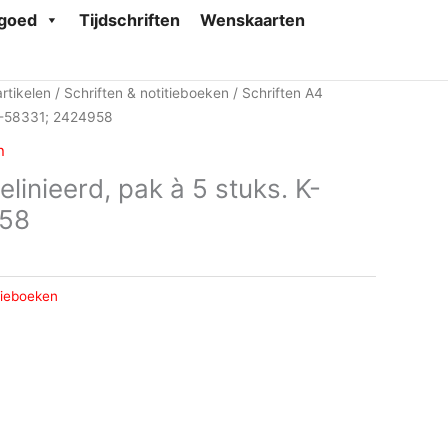
goed
Tijdschriften
Wenskaarten
rtikelen
/
Schriften & notitieboeken
/ Schriften A4
 K-58331; 2424958
n
elinieerd, pak à 5 stuks. K-
958
tieboeken