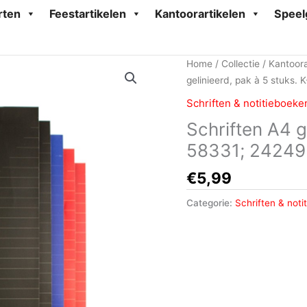
rten
Feestartikelen
Kantoorartikelen
Speel
Home
/
Collectie
/
Kantoora
gelinieerd, pak à 5 stuks.
Schriften & notitieboeke
Schriften A4 g
58331; 2424
€
5,99
Categorie:
Schriften & noti