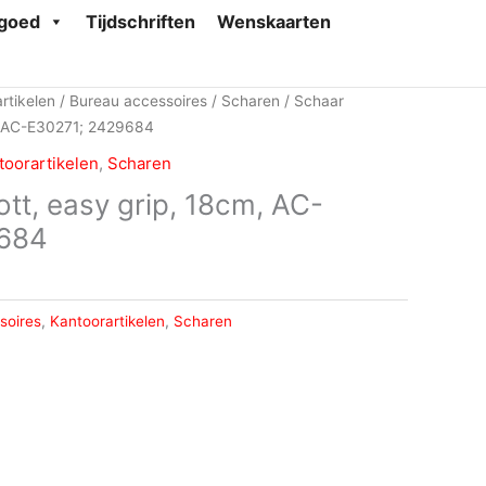
goed
Tijdschriften
Wenskaarten
rtikelen
/
Bureau accessoires
/
Scharen
/ Schaar
m, AC-E30271; 2429684
toorartikelen
,
Scharen
tt, easy grip, 18cm, AC-
684
soires
,
Kantoorartikelen
,
Scharen