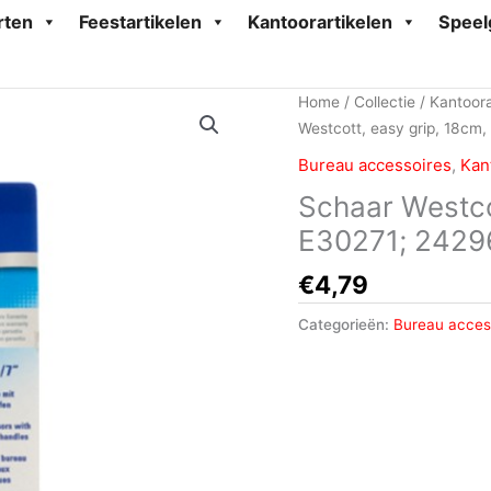
rten
Feestartikelen
Kantoorartikelen
Speel
Home
/
Collectie
/
Kantoora
Westcott, easy grip, 18c
Bureau accessoires
,
Kan
Schaar Westco
E30271; 2429
€
4,79
Categorieën:
Bureau acces