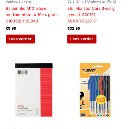
Kantoorartikelen
Cars, Dino & Underwater World
Balpen Bic M10 blauw
Etui Monster Cars 3-delig
medium blister à 10+4 gratis.
gevuld. 320171;
616352; 1123943
4010070320171
€
9,99
€
32,95
Lees verder
Lees verder