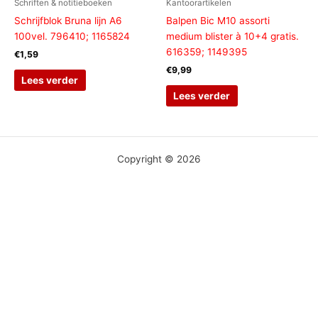
Schriften & notitieboeken
Kantoorartikelen
Schrijfblok Bruna lijn A6
Balpen Bic M10 assorti
100vel. 796410; 1165824
medium blister à 10+4 gratis.
616359; 1149395
€
1,59
€
9,99
Lees verder
Lees verder
Copyright © 2026