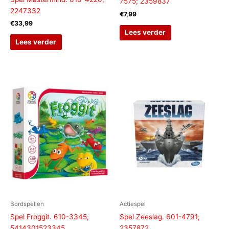
7575; 2359837
2247332
€
7,99
€
33,99
Lees verder
Lees verder
Bordspellen
Actiespel
Spel Froggit. 610-3345;
Spel Zeeslag. 601-4791;
5414301523345
2357872