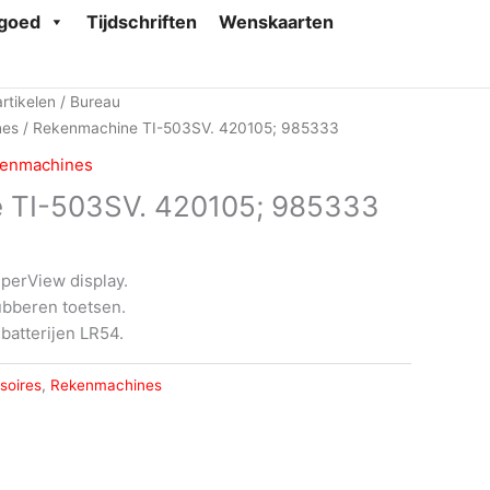
goed
Tijdschriften
Wenskaarten
rtikelen
/
Bureau
nes
/ Rekenmachine TI-503SV. 420105; 985333
enmachines
 TI-503SV. 420105; 985333
uperView display.
ubberen toetsen.
batterijen LR54.
soires
,
Rekenmachines