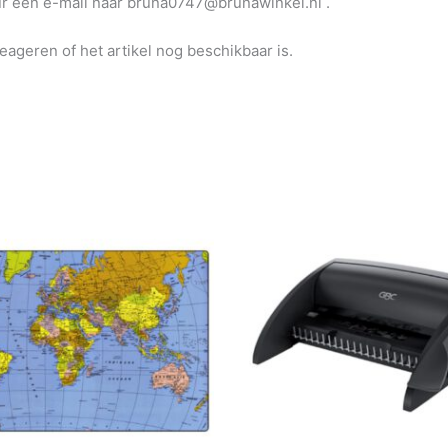
uur een e-mail naar bruna0747@brunawinkel.nl .
reageren of het artikel nog beschikbaar is.