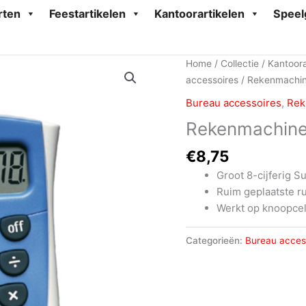
rten
Feestartikelen
Kantoorartikelen
Speel
Home
/
Collectie
/
Kantoora
accessoires
/
Rekenmachi
Bureau accessoires
,
Rek
Rekenmachine
€
8,75
Groot 8-cijferig S
Ruim geplaatste r
Werkt op knoopcel
Categorieën:
Bureau acces