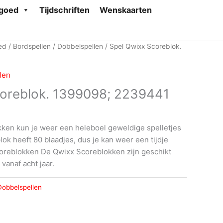
goed
Tijdschriften
Wenskaarten
ed
/
Bordspellen
/
Dobbelspellen
/ Spel Qwixx Scoreblok.
len
coreblok. 1399098; 2239441
ken kun je weer een heleboel geweldige spelletjes
lok heeft 80 blaadjes, dus je kan weer een tijdje
coreblokken De Qwixx Scoreblokken zijn geschikt
 vanaf acht jaar.
Dobbelspellen