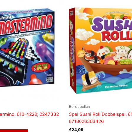
Bordspellen
termind. 610-4220; 2247332
Spel Sushi Roll Dobbelspel. 6
8718026303426
€
24,99