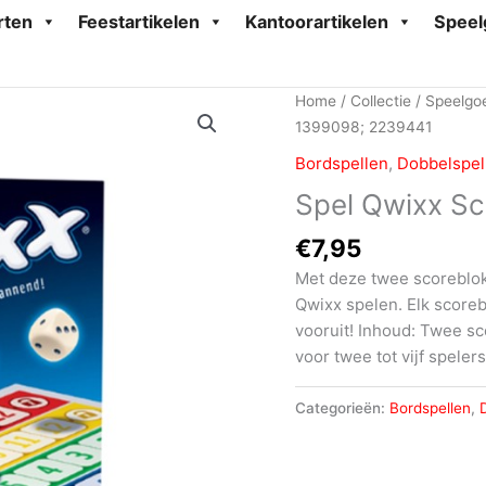
rten
Feestartikelen
Kantoorartikelen
Speel
Home
/
Collectie
/
Speelgo
1399098; 2239441
Bordspellen
,
Dobbelspel
Spel Qwixx S
€
7,95
Met deze twee scoreblok
Qwixx spelen. Elk scoreb
vooruit! Inhoud: Twee s
voor twee tot vijf spelers
Categorieën:
Bordspellen
,