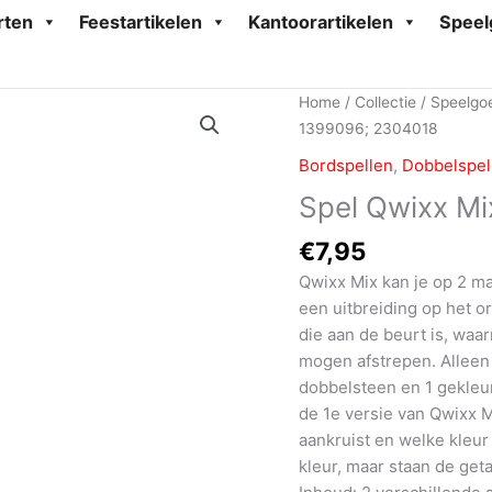
rten
Feestartikelen
Kantoorartikelen
Speel
Home
/
Collectie
/
Speelgo
1399096; 2304018
Bordspellen
,
Dobbelspel
Spel Qwixx M
€
7,95
Qwixx Mix kan je op 2 ma
een uitbreiding op het or
die aan de beurt is, waa
mogen afstrepen. Alleen
dobbelsteen en 1 gekleur
de 1e versie van Qwixx Mi
aankruist en welke kleur j
kleur, maar staan de geta