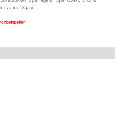
 scoreblokken Spelregels Spel Qwixx Mixx is
ers vanaf 8 jaar.
Dobbelspellen