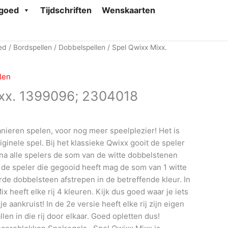
goed
Tijdschriften
Wenskaarten
ed
/
Bordspellen
/
Dobbelspellen
/ Spel Qwixx Mixx.
len
ixx. 1399096; 2304018
nieren spelen, voor nog meer speelplezier! Het is
iginele spel. Bij het klassieke Qwixx gooit de speler
rna alle spelers de som van de witte dobbelstenen
 de speler die gegooid heeft mag de som van 1 witte
de dobbelsteen afstrepen in de betreffende kleur. In
x heeft elke rij 4 kleuren. Kijk dus goed waar je iets
e aankruist! In de 2e versie heeft elke rij zijn eigen
llen in die rij door elkaar. Goed opletten dus!