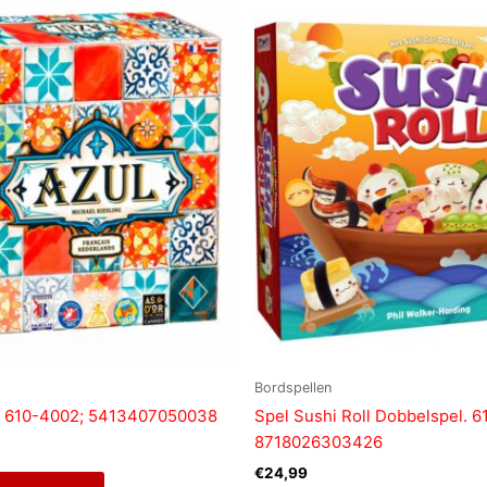
Bordspellen
l. 610-4002; 5413407050038
Spel Sushi Roll Dobbelspel. 6
8718026303426
€
24,99