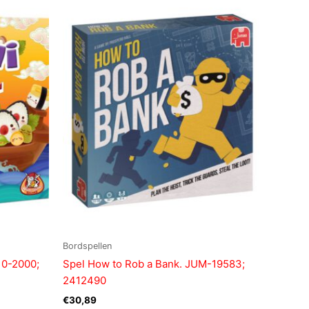
Bordspellen
10-2000;
Spel How to Rob a Bank. JUM-19583;
2412490
€
30,89