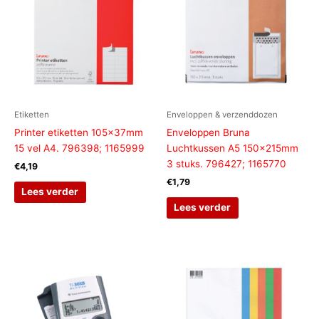
Etiketten
Enveloppen & verzenddozen
Printer etiketten 105x37mm
Enveloppen Bruna
15 vel A4. 796398; 1165999
Luchtkussen A5 150x215mm
3 stuks. 796427; 1165770
€
4,19
€
1,79
Lees verder
Lees verder