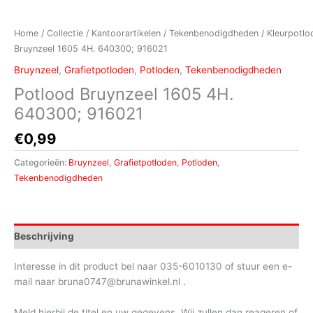
Home
/
Collectie
/
Kantoorartikelen
/
Tekenbenodigdheden
/
Kleurpotlo
Bruynzeel 1605 4H. 640300; 916021
Bruynzeel
,
Grafietpotloden
,
Potloden
,
Tekenbenodigdheden
Potlood Bruynzeel 1605 4H.
640300; 916021
€
0,99
Categorieën:
Bruynzeel
,
Grafietpotloden
,
Potloden
,
Tekenbenodigdheden
Beschrijving
Interesse in dit product bel naar 035-6010130 of stuur een e-
mail naar bruna0747@brunawinkel.nl .
Meld hierbij de titel en uw gegevens. Wij zullen dan reageren of