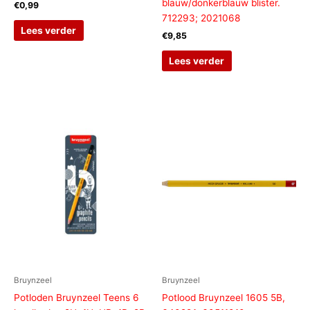
blauw/donkerblauw blister.
€
0,99
712293; 2021068
Lees verder
€
9,85
Lees verder
Bruynzeel
Bruynzeel
Potloden Bruynzeel Teens 6
Potlood Bruynzeel 1605 5B,