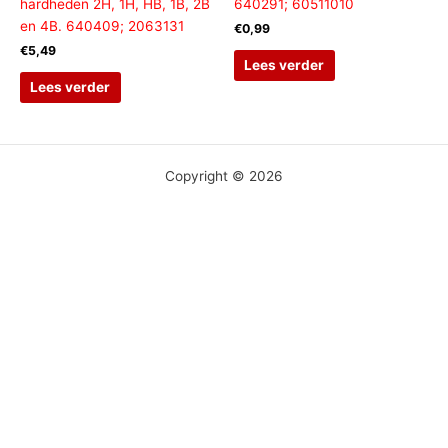
hardheden 2H, 1H, HB, 1B, 2B
640291; 60511010
en 4B. 640409; 2063131
€
0,99
€
5,49
Lees verder
Lees verder
Copyright © 2026