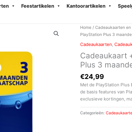
rten
Feestartikelen
Kantoorartikelen
Speel
Home
/
Cadeaukaarten en
PlayStation Plus 3 maand
Cadeaukaarten
,
Cadeauk
Cadeaukaart +
Plus 3 maand
€
24,99
Met de PlayStation Plus 
de basis features van Pl
exclusieve kortingen, m
Categorieën:
Cadeaukaart