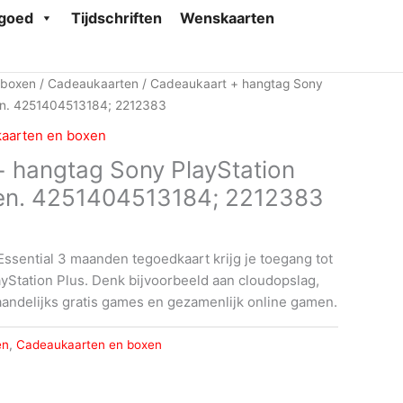
goed
Tijdschriften
Wenskaarten
 boxen
/
Cadeaukaarten
/ Cadeaukaart + hangtag Sony
en. 4251404513184; 2212383
aarten en boxen
 hangtag Sony PlayStation
en. 4251404513184; 2212383
Essential 3 maanden tegoedkaart krijg je toegang tot
ayStation Plus. Denk bijvoorbeeld aan cloudopslag,
aandelijks gratis games en gezamenlijk online gamen.
en
,
Cadeaukaarten en boxen