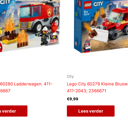
City
 60280 Ladderwagen. 411-
Lego City 60279 Kleine Blusw
66667
411-2043; 2366671
€
9,99
s verder
Lees verder