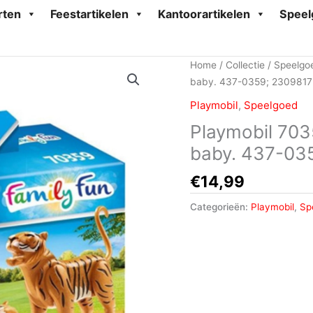
rten
Feestartikelen
Kantoorartikelen
Speel
Home
/
Collectie
/
Speelgo
baby. 437-0359; 2309817
Playmobil
,
Speelgoed
Playmobil 703
baby. 437-03
€
14,99
Categorieën:
Playmobil
,
Sp