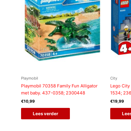
Playmobil
City
Playmobil 70358 Family Fun Alligator
Lego City
met baby. 437-0358; 2300448
1534; 23
€
10,99
€
19,99
Lees verder
Lee