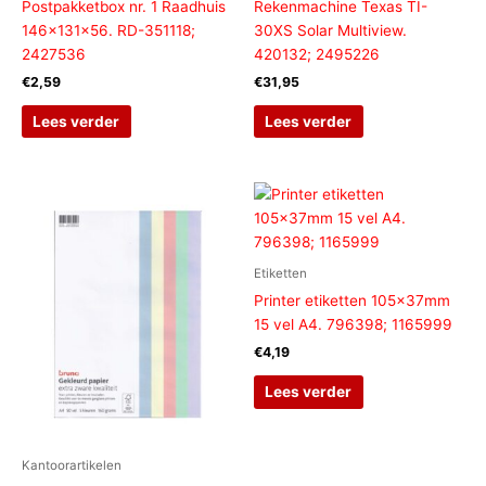
Postpakketbox nr. 1 Raadhuis
Rekenmachine Texas TI-
146x131x56. RD-351118;
30XS Solar Multiview.
2427536
420132; 2495226
€
2,59
€
31,95
Lees verder
Lees verder
Etiketten
Printer etiketten 105x37mm
15 vel A4. 796398; 1165999
€
4,19
Lees verder
Kantoorartikelen