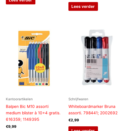
Lees verder
Kantoorartikelen
Schrijfwaren
Balpen Bic M10 assorti
Whiteboardmarker Bruna
medium blister à 10+4 gratis.
assorti. 798441; 2002692
616359; 1149395
€
2,99
€
9,99
Lees verder