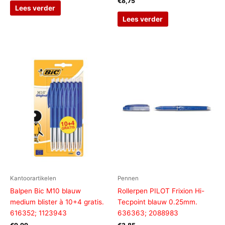
€
8,75
Lees verder
Lees verder
Kantoorartikelen
Pennen
Balpen Bic M10 blauw
Rollerpen PILOT Frixion Hi-
medium blister à 10+4 gratis.
Tecpoint blauw 0.25mm.
616352; 1123943
636363; 2088983