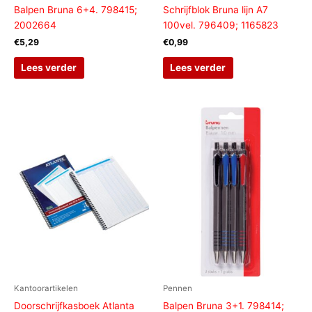
Balpen Bruna 6+4. 798415;
Schrijfblok Bruna lijn A7
2002664
100vel. 796409; 1165823
€
5,29
€
0,99
Lees verder
Lees verder
Kantoorartikelen
Pennen
Doorschrijfkasboek Atlanta
Balpen Bruna 3+1. 798414;