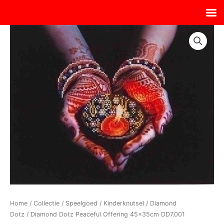
Ga
naar
de
inhoud
Home
/
Collectie
/
Speelgoed
/
Kinderknutsel
/
Diamond
Dotz
/ Diamond Dotz Peaceful Offering 45x35cm DD7.001