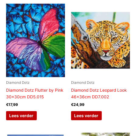
Diamond Dotz
Diamond Dotz
Diamond Dotz Flutter by Pink
Diamond Dotz Leopard Look
30x30cm DD5.015
46x36cm DD7.002
€
17,99
€
24,99
Lees verder
Lees verder