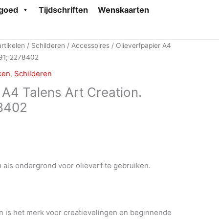
goed
Tijdschriften
Wenskaarten
rtikelen
/
Schilderen
/
Accessoires
/ Olieverfpapier A4
391; 2278402
ken
,
Schilderen
 A4 Talens Art Creation.
8402
 als ondergrond voor olieverf te gebruiken.
on is het merk voor creatievelingen en beginnende