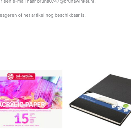
uur een e-mail naar bruna0747@brunawinkel.nl .
reageren of het artikel nog beschikbaar is.