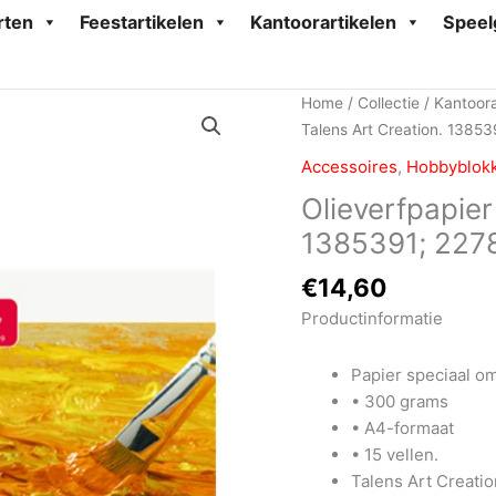
rten
Feestartikelen
Kantoorartikelen
Speel
Home
/
Collectie
/
Kantoora
Talens Art Creation. 1385
Accessoires
,
Hobbyblok
Olieverfpapier
1385391; 227
€
14,60
Productinformatie
Papier speciaal om
• 300 grams
• A4-formaat
• 15 vellen.
Talens Art Creati