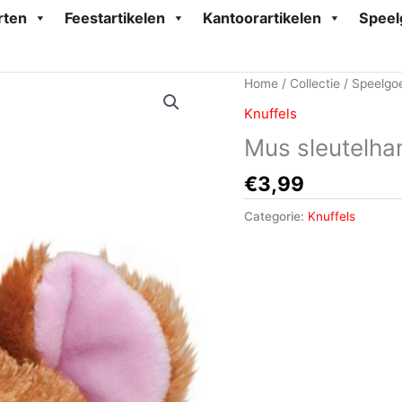
rten
Feestartikelen
Kantoorartikelen
Speel
Home
/
Collectie
/
Speelgo
Knuffels
Mus sleutelh
€
3,99
Categorie:
Knuffels