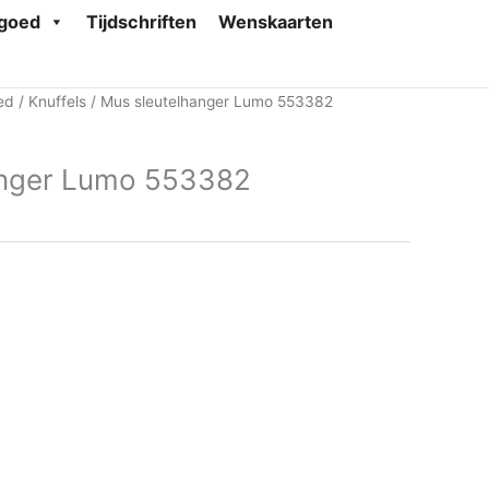
goed
Tijdschriften
Wenskaarten
ed
/
Knuffels
/ Mus sleutelhanger Lumo 553382
anger Lumo 553382