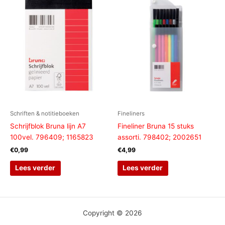
Schriften & notitieboeken
Fineliners
Schrijfblok Bruna lijn A7
Fineliner Bruna 15 stuks
100vel. 796409; 1165823
assorti. 798402; 2002651
€
0,99
€
4,99
Lees verder
Lees verder
Copyright © 2026