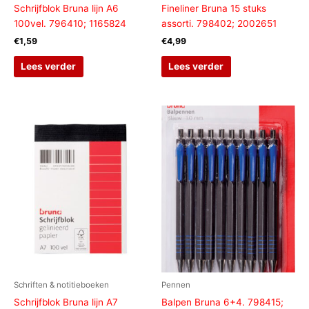
Schrijfblok Bruna lijn A6
Fineliner Bruna 15 stuks
100vel. 796410; 1165824
assorti. 798402; 2002651
€
1,59
€
4,99
Lees verder
Lees verder
Schriften & notitieboeken
Pennen
Schrijfblok Bruna lijn A7
Balpen Bruna 6+4. 798415;