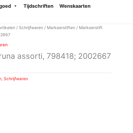
goed
Tijdschriften
Wenskaarten
rtikelen
/
Schrijfwaren
/
Markeerstiften
/ Markeerstift
02667
aren
Bruna assorti, 798418; 2002667
n
,
Schrijfwaren