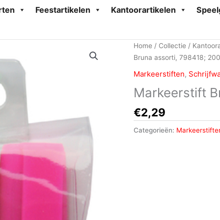
rten
Feestartikelen
Kantoorartikelen
Speel
Home
/
Collectie
/
Kantoora
Bruna assorti, 798418; 20
Markeerstiften
,
Schrijfw
Markeerstift 
€
2,29
Categorieën:
Markeerstifte